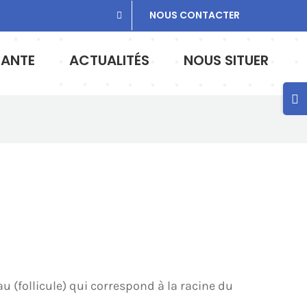
NOUS CONTACTER
SANTE
ACTUALITÉS
NOUS SITUER
Bas
de
la
zon
de
la
barr
coul
au (follicule) qui correspond à la racine du