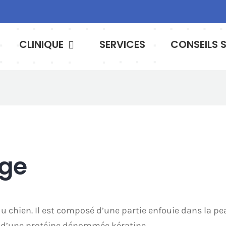
CLINIQUE
SERVICES
CONSEILS 
age
du chien. Il est composé d’une partie enfouie dans la pe
uée d’une protéine dénommée kératine.