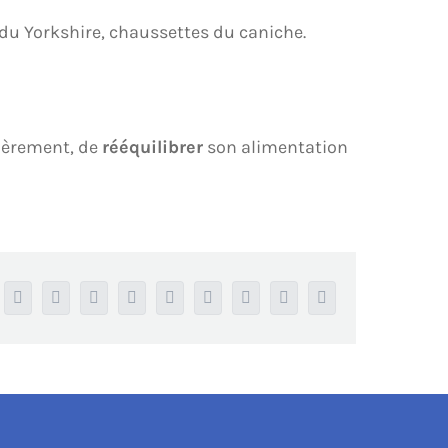
» du Yorkshire, chaussettes du caniche.
ièrement, de
rééquilibrer
son alimentation
Facebook
X
Reddit
LinkedIn
WhatsApp
Tumblr
Pinterest
Vk
Email