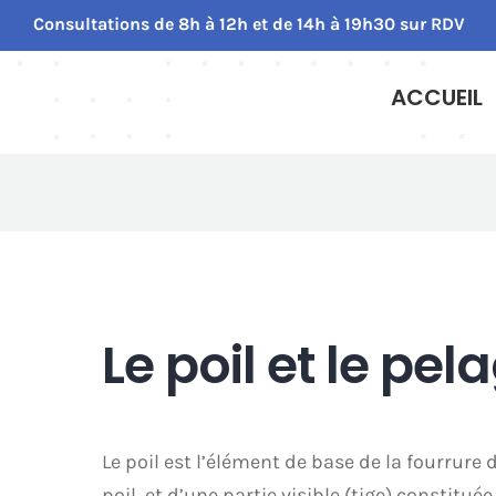
Passer
Consultations de 8h à 12h et de 14h à 19h30 sur RDV
au
contenu
ACCUEIL
Le poil et le pel
Le poil est l’élément de base de la fourrure 
poil, et d’une partie visible (tige) constit