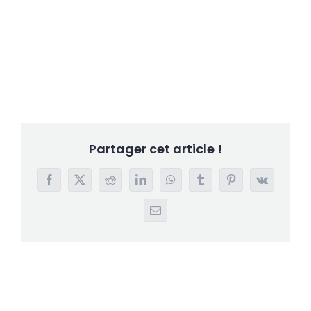
Partager cet article !
Facebook
X
Reddit
LinkedIn
WhatsApp
Tumblr
Pinterest
Vk
Email