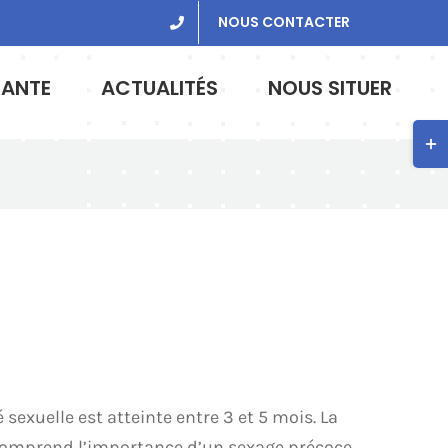
NOUS CONTACTER
SANTE
ACTUALITÉS
NOUS SITUER
Bas
de
la
zon
de
la
barr
coul
 sexuelle est atteinte entre 3 et 5 mois. La
On comprend l’importance d’un sexage précoce