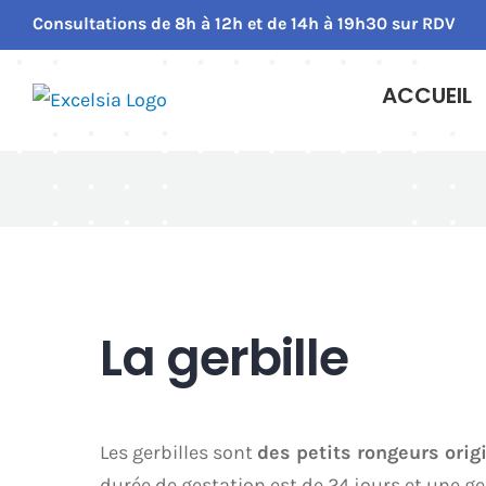
Passer
Consultations de 8h à 12h et de 14h à 19h30 sur RDV
au
contenu
ACCUEIL
La gerbille
Les gerbilles sont
des petits rongeurs origi
durée de gestation est de 24 jours et une ge