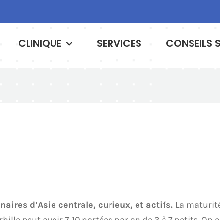
CLINIQUE
SERVICES
CONSEILS 
naires d’Asie centrale, curieux, et actifs.
La maturité
rbille peut avoir 7-10 portées par an de 3 à 7 petits. 