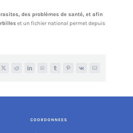
arasites, des problèmes de santé, et afin
rbilles
et un fichier national permet depuis
book
X
Reddit
LinkedIn
WhatsApp
Tumblr
Pinterest
Vk
Email
COORDONNEES